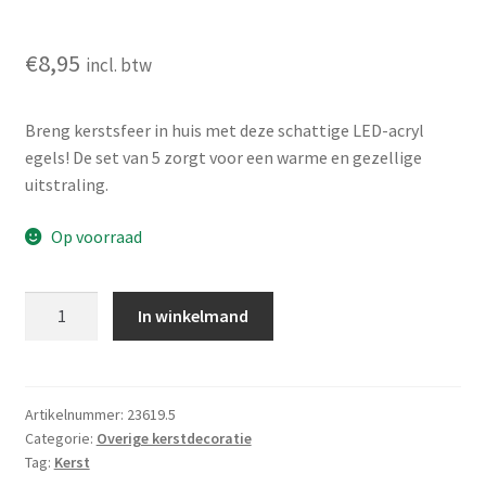
€
8,95
incl. btw
Breng kerstsfeer in huis met deze schattige LED-acryl
egels! De set van 5 zorgt voor een warme en gezellige
uitstraling.
Op voorraad
Kerstfiguur
In winkelmand
Acryl
-
Egels
-
Artikelnummer:
23619.5
Categorie:
Overige kerstdecoratie
LED
Tag:
Kerst
-