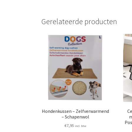
Gerelateerde producten
Hondenkussen – Zelfverwarmend
Ce
– Schapenwol
m
Pos
€
7,95
incl. btw