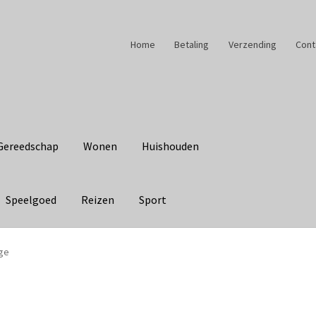
Home
Betaling
Verzending
Cont
Gereedschap
Wonen
Huishouden
Speelgoed
Reizen
Sport
ge