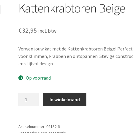
Kattenkrabtoren Beige
€
32,95
incl. btw
Verwen jouw kat met de Kattenkrabtoren Beige! Perfect
voor klimmen, krabben en ontspannen. Stevige construc
en stijlvol design.
Op voorraad
Kattenkrabtoren
In winkelmand
Beige
aantal
Artikelnummer:
02132.6
Categorie:
Geen categorie