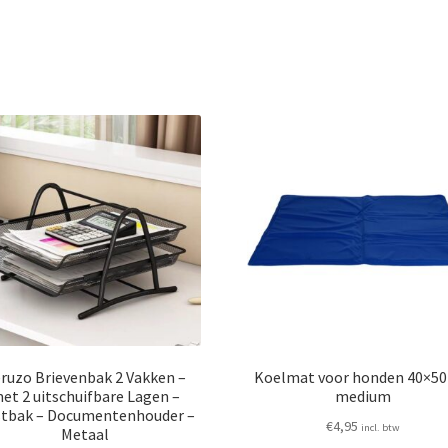
ruzo Brievenbak 2 Vakken –
Koelmat voor honden 40×50
et 2 uitschuifbare Lagen –
medium
tbak – Documentenhouder –
€
4,95
incl. btw
Metaal