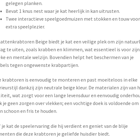
gelegen planken.
Bevat 1 knus nest waar je kat heerlijk in kan uitrusten.
Twee interactieve speelgoedmuizen met stokken en touw voor
extra speelplezier.
attenkrabtoren Beige biedt je kat een veilige plek om zijn natuurl
ag te uiten, zoals krabben en klimmen, wat essentieel is voor zijn
eke en mentale welzijn. Bovendien helpt het beschermen van je
els tegen ongewenste krabpartijen.
 krabtoren is eenvoudig te monteren en past moeiteloos in elke
rieurstijl dankzij zijn neutrale beige kleur. De materialen zijn van 
iteit, wat zorgt voor een lange levensduur en eenvoudig onderhou
 je geen zorgen over vlekken; een vochtige doek is voldoende om
n schoon en fris te houden.
 je kat de speelervaring die hij verdient en geniet van de blije
nten die deze krabtoren je geliefde huisdier biedt.