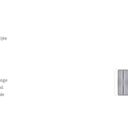
ijke
hoge
d.
 de