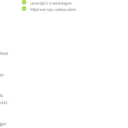
Levertijd 1-2 werkdagen
Altijd een top cadeau idee!
 Deze
es
s.
zel.
oger