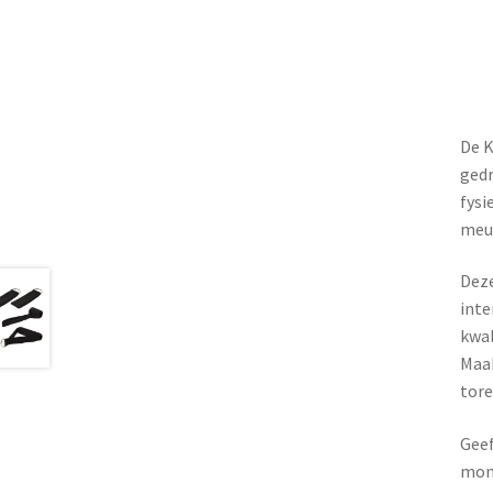
De K
gedr
fysi
meub
Deze
inte
kwal
Maak
tore
Geef
mome