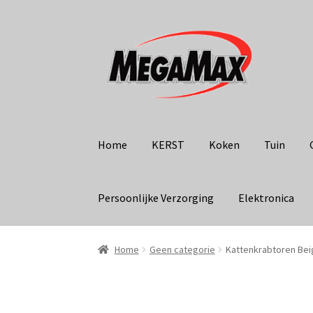
Ga
Ga
door
naar
naar
de
navigatie
inhoud
Home
KERST
Koken
Tuin
Persoonlijke Verzorging
Elektronica
Home
Geen categorie
Kattenkrabtoren Bei