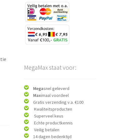
tie
MegaMax staat voor:
Mega
snel geleverd
Max
imaal voordeel
Gratis verzending v.a. €100
Kwaliteitsproducten
Superveel keus
Echte productkennis
Veilig betalen
14 dagen bedenktijd