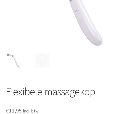
Huishouden
Persoonlijke Verzorging
Elektronica
Speelgoed
Reizen
Sport
Flexibele massagekop
€
11,95
incl. btw