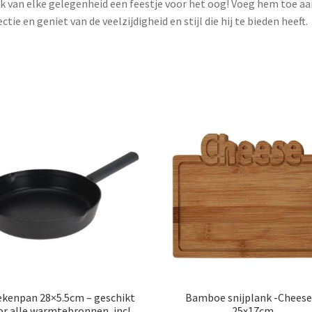
 van elke gelegenheid een feestje voor het oog! Voeg hem toe aa
ectie en geniet van de veelzijdigheid en stijl die hij te bieden heeft.
kenpan 28×5.5cm – geschikt
Bamboe snijplank -Cheese
or alle warmtebronnen, incl.
25x17cm