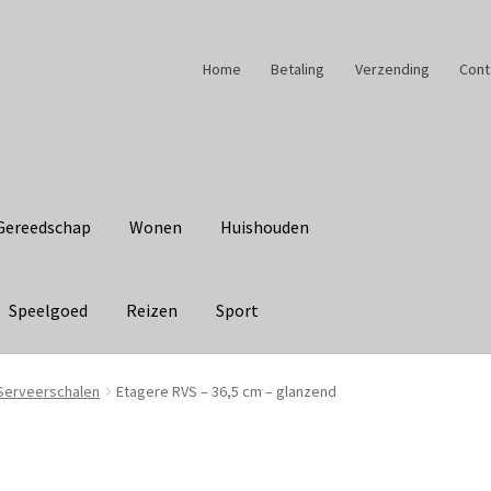
Home
Betaling
Verzending
Cont
Gereedschap
Wonen
Huishouden
Speelgoed
Reizen
Sport
Serveerschalen
Etagere RVS – 36,5 cm – glanzend