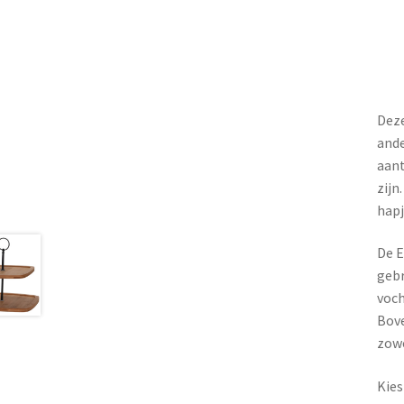
Deze
ande
aant
zijn
hapj
De E
gebr
voch
Bove
zowe
Kies