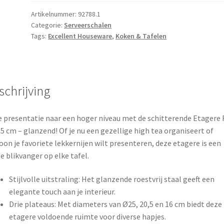
36,5
cm
Artikelnummer:
92788.1
Categorie:
Serveerschalen
-
Tags:
Excellent Houseware
,
Koken & Tafelen
glanzend
aantal
schrijving
je presentatie naar een hoger niveau met de schitterende Etagere
,5 cm – glanzend! Of je nu een gezellige high tea organiseert of
on je favoriete lekkernijen wilt presenteren, deze etagere is een
e blikvanger op elke tafel.
Stijlvolle uitstraling: Het glanzende roestvrij staal geeft een
elegante touch aan je interieur.
Drie plateaus: Met diameters van Ø25, 20,5 en 16 cm biedt deze
etagere voldoende ruimte voor diverse hapjes.