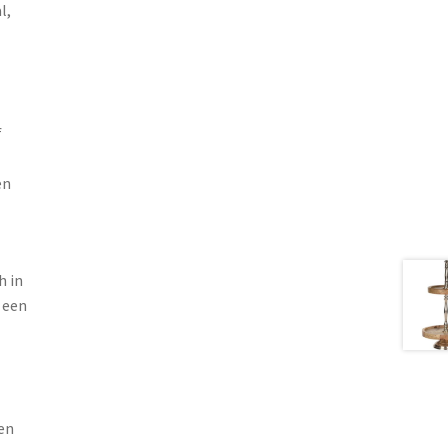
l,
f
en
h in
 een
en