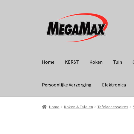
Ga
Ga
door
naar
naar
de
navigatie
inhoud
Home
KERST
Koken
Tuin
Persoonlijke Verzorging
Elektronica
Home
Koken & Tafelen
Tafelaccessoires