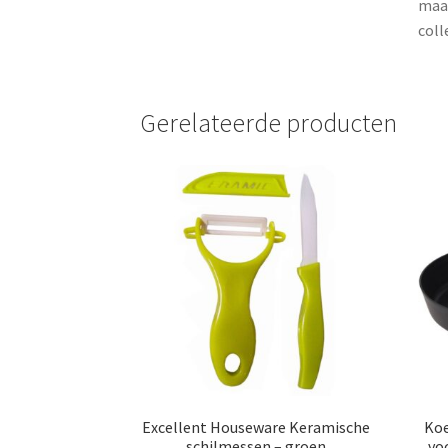
maak
coll
Gerelateerde producten
Excellent Houseware Keramische
Koe
schilmessen – groen
vo