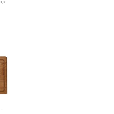
n je
 –