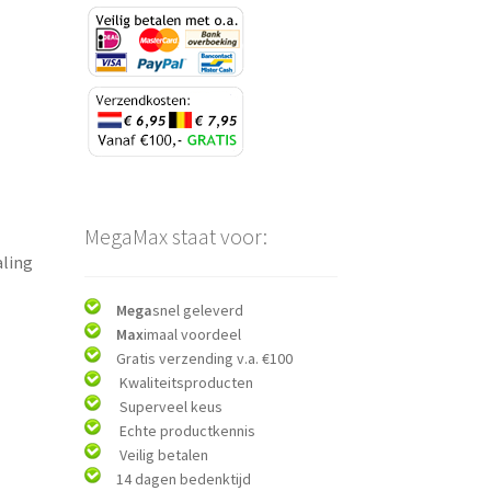
MegaMax staat voor:
aling
Mega
snel geleverd
Max
imaal voordeel
Gratis verzending v.a. €100
Kwaliteitsproducten
Superveel keus
Echte productkennis
Veilig betalen
14 dagen bedenktijd