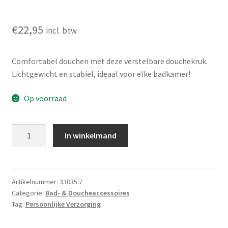
€
22,95
incl. btw
Comfortabel douchen met deze verstelbare douchekruk.
Lichtgewicht en stabiel, ideaal voor elke badkamer!
Op voorraad
Douchekruk
In winkelmand
-
in
hoogte
verstelbaar
Artikelnummer:
33035.7
Categorie:
Bad- & Doucheaccessoires
aantal
Tag:
Persoonlijke Verzorging