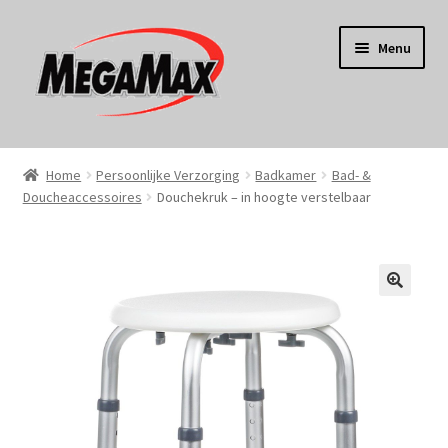
Ga
Ga
Menu
door
naar
naar
de
navigatie
inhoud
Home
Home
Persoonlijke Verzorging
Badkamer
Bad- &
Doucheaccessoires
Douchekruk – in hoogte verstelbaar
KERST
Koken
Tuin
Gereedschap
Wonen