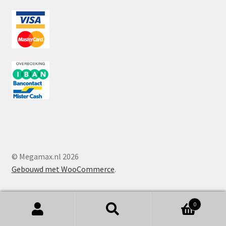
© Megamax.nl 2026
Gebouwd met WooCommerce
.
0
Zoeken
Zoeken