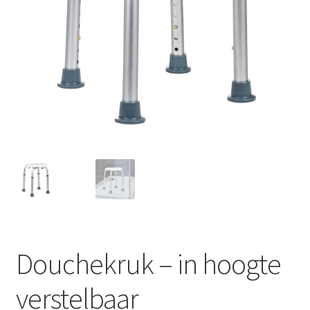
Huishouden
Persoonlijke Verzorging
Elektronica
Speelgoed
Reizen
Sport
Douchekruk – in hoogte
verstelbaar