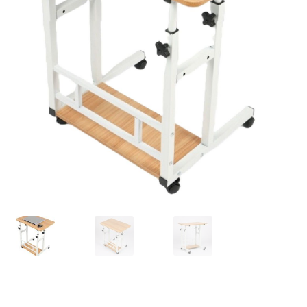
Huishouden
Persoonlijke Verzorging
Elektronica
Speelgoed
Reizen
Sport