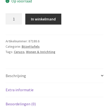
Op voorraad
Ceruzo
In winkelmand
Laptoptafel
-
Verrijdbare
Bedtafel
Artikelnummer:
87188.6
Categorie:
Bijzettafels
-
Tags:
Ceruzo
,
Wonen & Inrichting
Verstelbaar
in
Hoogte
85cm
Beschrijving
-
Tafelblad
80x40cm
Extra informatie
aantal
Beoordelingen (0)