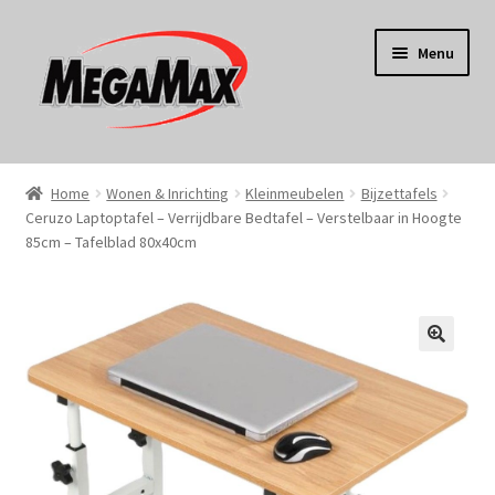
Ga
Ga
Menu
door
naar
naar
de
navigatie
inhoud
Home
Home
Wonen & Inrichting
Kleinmeubelen
Bijzettafels
Ceruzo Laptoptafel – Verrijdbare Bedtafel – Verstelbaar in Hoogte
KERST
85cm – Tafelblad 80x40cm
Koken
Tuin
Gereedschap
Wonen