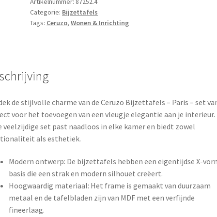
-
Artikelnummer:
87252.4
Categorie:
Bijzettafels
set
Tags:
Ceruzo
,
Wonen & Inrichting
van
3
aantal
schrijving
ek de stijlvolle charme van de Ceruzo Bijzettafels – Paris – set van
ect voor het toevoegen van een vleugje elegantie aan je interieur.
 veelzijdige set past naadloos in elke kamer en biedt zowel
tionaliteit als esthetiek.
Modern ontwerp: De bijzettafels hebben een eigentijdse X-vor
basis die een strak en modern silhouet creëert.
Hoogwaardig materiaal: Het frame is gemaakt van duurzaam
metaal en de tafelbladen zijn van MDF met een verfijnde
fineerlaag.