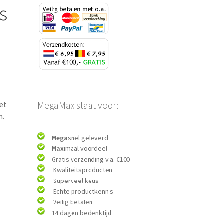
s
MegaMax staat voor:
Set
n.
Mega
snel geleverd
Max
imaal voordeel
Gratis verzending v.a. €100
Kwaliteitsproducten
Superveel keus
Echte productkennis
Veilig betalen
14 dagen bedenktijd