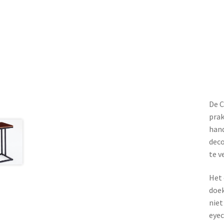
De C
prak
hand
deco
te v
Het 
doek
niet
eyec