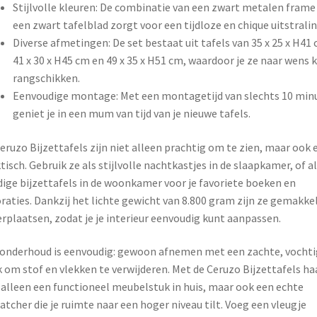
Stijlvolle kleuren: De combinatie van een zwart metalen fram
een zwart tafelblad zorgt voor een tijdloze en chique uitstralin
Diverse afmetingen: De set bestaat uit tafels van 35 x 25 x H41 
41 x 30 x H45 cm en 49 x 35 x H51 cm, waardoor je ze naar wens 
rangschikken.
Eenvoudige montage: Met een montagetijd van slechts 10 min
geniet je in een mum van tijd van je nieuwe tafels.
eruzo Bijzettafels zijn niet alleen prachtig om te zien, maar ook 
tisch. Gebruik ze als stijlvolle nachtkastjes in de slaapkamer, of a
ige bijzettafels in de woonkamer voor je favoriete boeken en
raties. Dankzij het lichte gewicht van 8.800 gram zijn ze gemakkel
erplaatsen, zodat je je interieur eenvoudig kunt aanpassen.
onderhoud is eenvoudig: gewoon afnemen met een zachte, vochti
 om stof en vlekken te verwijderen. Met de Ceruzo Bijzettafels haa
 alleen een functioneel meubelstuk in huis, maar ook een echte
atcher die je ruimte naar een hoger niveau tilt. Voeg een vleugje