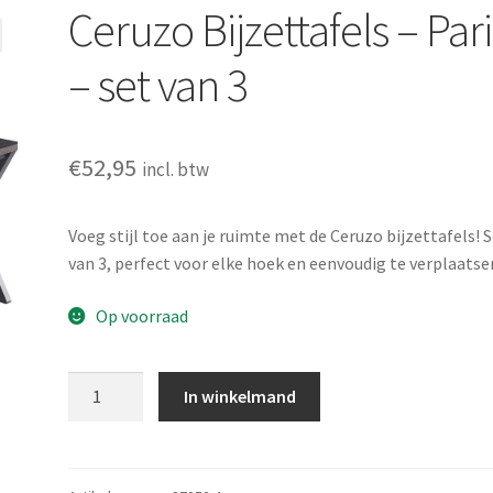
Ceruzo Bijzettafels – Pari
– set van 3
€
52,95
incl. btw
Voeg stijl toe aan je ruimte met de Ceruzo bijzettafels! 
van 3, perfect voor elke hoek en eenvoudig te verplaatse
Op voorraad
Ceruzo
In winkelmand
Bijzettafels
-
Paris