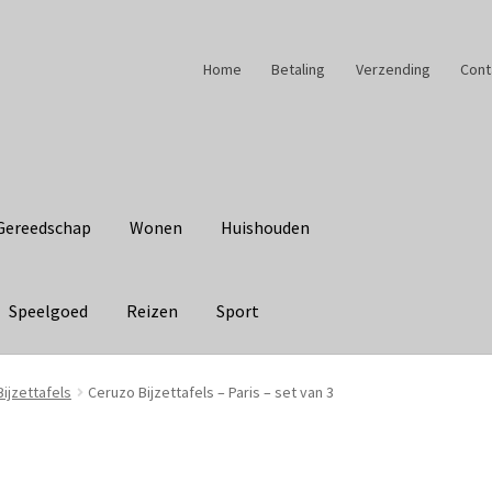
Home
Betaling
Verzending
Cont
Gereedschap
Wonen
Huishouden
Speelgoed
Reizen
Sport
Bijzettafels
Ceruzo Bijzettafels – Paris – set van 3