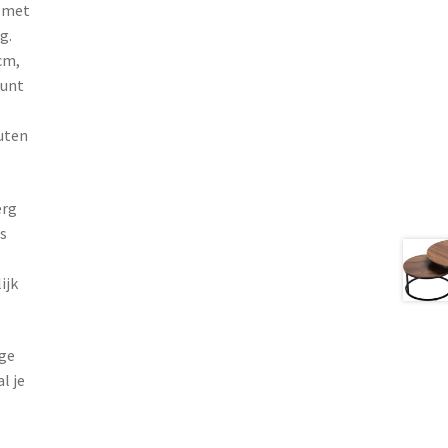
e met
g.
cm,
kunt
uten
erg
ls
ijk
ge
l je