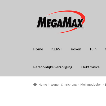
Ga
Ga
door
naar
naar
de
navigatie
inhoud
Home
KERST
Koken
Tuin
Persoonlijke Verzorging
Elektronica
Home
Wonen & Inrichting
Kleinmeubelen