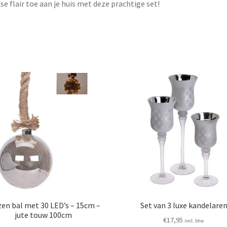
jse flair toe aan je huis met deze prachtige set!
zen bal met 30 LED’s – 15cm –
Set van 3 luxe kandelare
jute touw 100cm
€
17,95
incl. btw