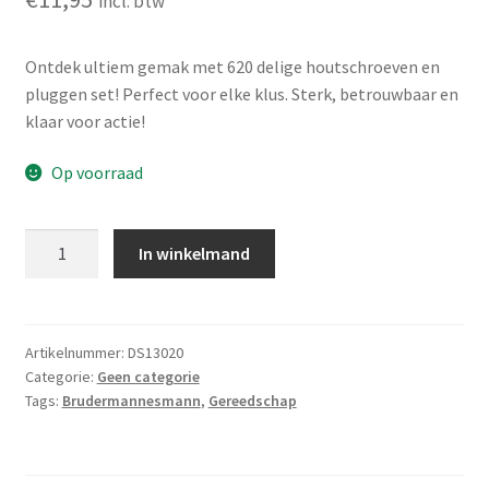
incl. btw
Ontdek ultiem gemak met 620 delige houtschroeven en
pluggen set! Perfect voor elke klus. Sterk, betrouwbaar en
klaar voor actie!
Op voorraad
Brüder
In winkelmand
Mannesmann
Houtschroeven
/
pluggen
Artikelnummer:
DS13020
Categorie:
Geen categorie
(620
Tags:
Brudermannesmann
,
Gereedschap
dlg)
in
doos
aantal