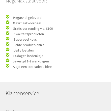
MegaMax staat voor:
Mega
snel geleverd
Max
imaal voordeel
Gratis verzending v.a. €100
Kwaliteitsproducten
Superveel keus
Echte productkennis
Veilig betalen
14 dagen bedenktijd
Levertijd 1-2 werkdagen
Altijd een top cadeau idee!
Klantenservice