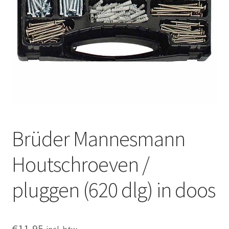
Huishouden
Persoonlijke Verzorging
Elektronica
Speelgoed
Reizen
Brüder Mannesmann
Sport
Houtschroeven /
pluggen (620 dlg) in doos
€
11,95