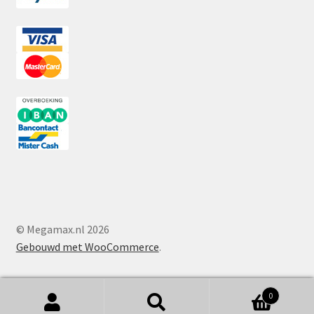
© Megamax.nl 2026
Gebouwd met WooCommerce
.
0
Zoeken
Zoeken