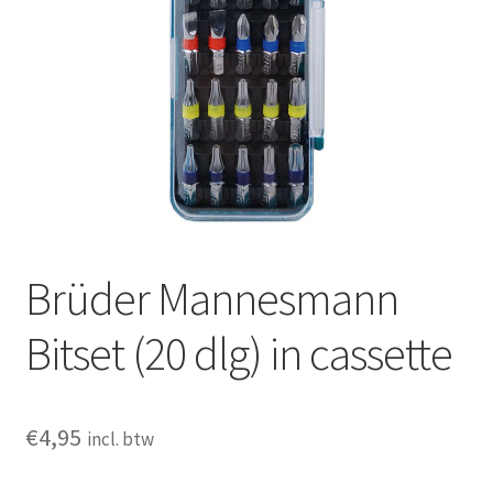
Huishouden
Persoonlijke Verzorging
Elektronica
Speelgoed
Reizen
Brüder Mannesmann
Sport
Bitset (20 dlg) in cassette
€
4,95
incl. btw