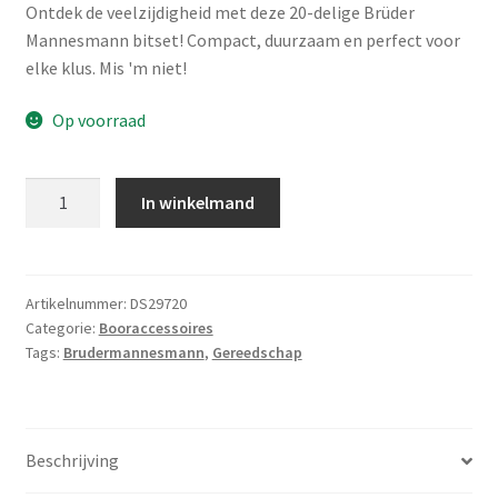
Ontdek de veelzijdigheid met deze 20-delige Brüder
Mannesmann bitset! Compact, duurzaam en perfect voor
elke klus. Mis 'm niet!
Op voorraad
Brüder
In winkelmand
Mannesmann
Bitset
(20
dlg)
Artikelnummer:
DS29720
Categorie:
Booraccessoires
in
Tags:
Brudermannesmann
,
Gereedschap
cassette
aantal
Beschrijving