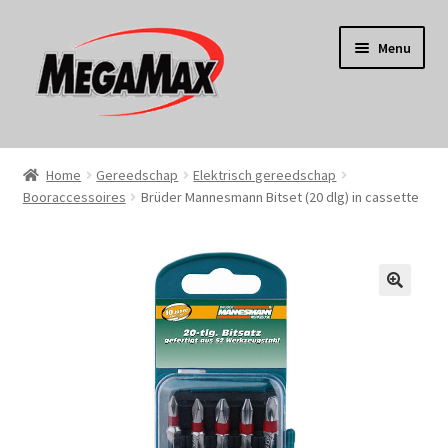
Ga
Ga
Menu
door
naar
naar
de
navigatie
inhoud
Home
Home
Gereedschap
Elektrisch gereedschap
Booraccessoires
Brüder Mannesmann Bitset (20 dlg) in cassette
KERST
Koken
Tuin
Gereedschap
Wonen