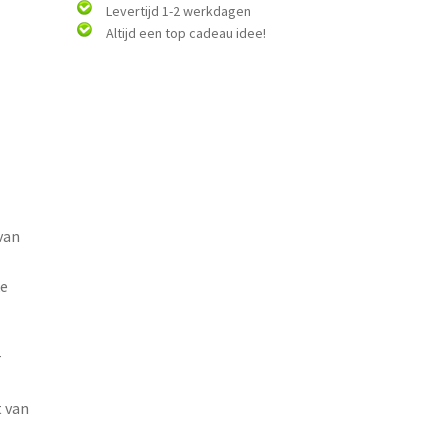
Levertijd 1-2 werkdagen
Altijd een top cadeau idee!
van
ke
r
 van