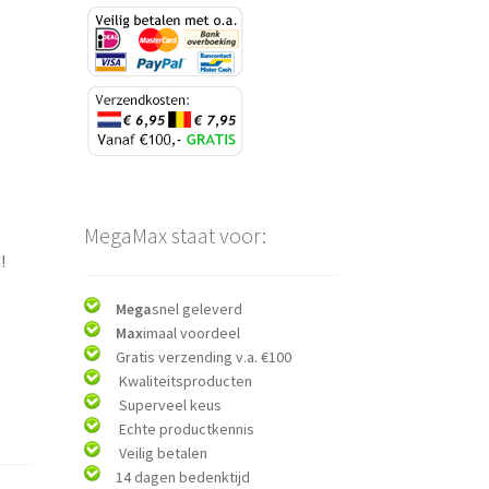
MegaMax staat voor:
!
Mega
snel geleverd
Max
imaal voordeel
Gratis verzending v.a. €100
Kwaliteitsproducten
Superveel keus
Echte productkennis
Veilig betalen
14 dagen bedenktijd