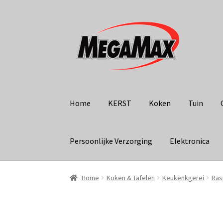
Ga
Ga
door
naar
naar
de
navigatie
inhoud
Home
KERST
Koken
Tuin
Persoonlijke Verzorging
Elektronica
Home
Koken & Tafelen
Keukenkgerei
Ras