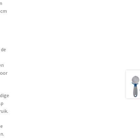
n
4 cm
 de
en
voor
udige
sp
uik.
ze
n.