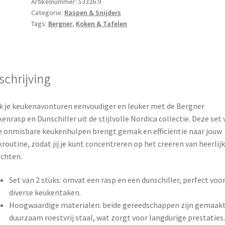
aantal
Artikelnummer:
53326.9
Categorie:
Raspen & Snijders
Tags:
Bergner
,
Koken & Tafelen
schrijving
 je keukenavonturen eenvoudiger en leuker met de Bergner
enrasp en Dunschiller uit de stijlvolle Nordica collectie. Deze set 
 onmisbare keukenhulpen brengt gemak en efficiëntie naar jouw
routine, zodat jij je kunt concentreren op het creëren van heerlij
chten.
Set van 2 stuks: omvat een rasp en een dunschiller, perfect voo
diverse keukentaken.
Hoogwaardige materialen: beide gereedschappen zijn gemaakt
duurzaam roestvrij staal, wat zorgt voor langdurige prestaties.