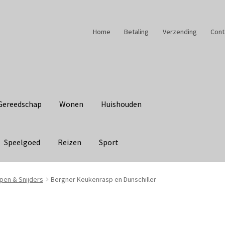
Home
Betaling
Verzending
Cont
Gereedschap
Wonen
Huishouden
Speelgoed
Reizen
Sport
pen & Snijders
Bergner Keukenrasp en Dunschiller