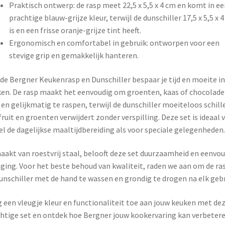
Praktisch ontwerp: de rasp meet 22,5 x 5,5 x 4 cm en komt in ee
prachtige blauw-grijze kleur, terwijl de dunschiller 17,5 x 5,5 x 
is en een frisse oranje-grijze tint heeft.
Ergonomisch en comfortabel in gebruik: ontworpen voor een
stevige grip en gemakkelijk hanteren.
de Bergner Keukenrasp en Dunschiller bespaar je tijd en moeite in
en. De rasp maakt het eenvoudig om groenten, kaas of chocolade
 en gelijkmatig te raspen, terwijl de dunschiller moeiteloos schill
fruit en groenten verwijdert zonder verspilling. Deze set is ideaal 
l de dagelijkse maaltijdbereiding als voor speciale gelegenheden.
akt van roestvrij staal, belooft deze set duurzaamheid en eenvo
iging. Voor het beste behoud van kwaliteit, raden we aan om de ra
unschiller met de hand te wassen en grondig te drogen na elk gebr
 een vleugje kleur en functionaliteit toe aan jouw keuken met de
htige set en ontdek hoe Bergner jouw kookervaring kan verbetere