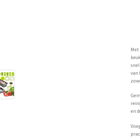
Met 
keuk
snel
van 
zowe
Gema
rein
en d
Voeg
prac