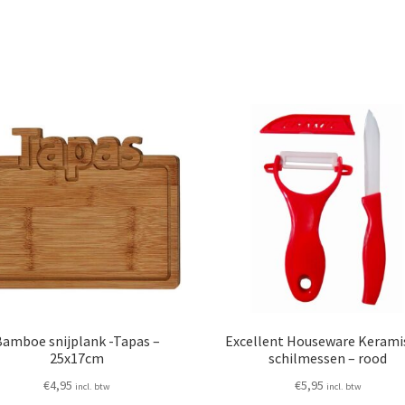
Bamboe snijplank -Tapas –
Excellent Houseware Kerami
25x17cm
schilmessen – rood
€
4,95
€
5,95
incl. btw
incl. btw