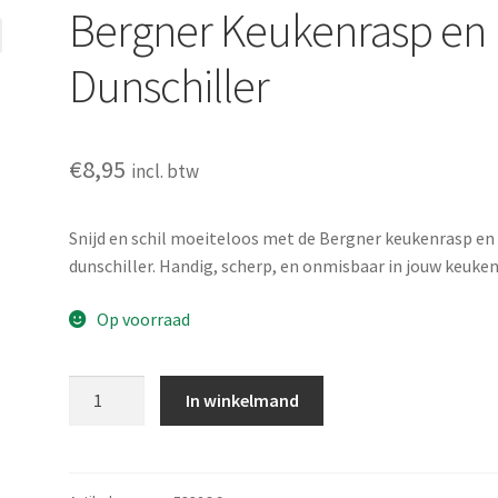
Bergner Keukenrasp en
Dunschiller
€
8,95
incl. btw
Snijd en schil moeiteloos met de Bergner keukenrasp en
dunschiller. Handig, scherp, en onmisbaar in jouw keuken
Op voorraad
Bergner
In winkelmand
Keukenrasp
en
Dunschiller