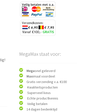
MegaMax staat voor:
ig!
Mega
snel geleverd
Max
imaal voordeel
Gratis verzending v.a. €100
Kwaliteitsproducten
Superveel keus
Echte productkennis
Veilig betalen
14 dagen bedenktijd