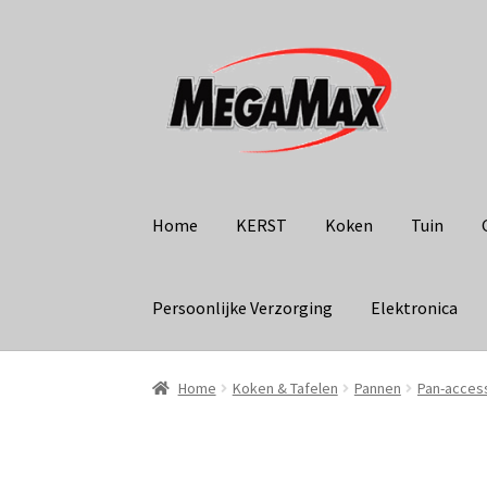
Ga
Ga
door
naar
naar
de
navigatie
inhoud
Home
KERST
Koken
Tuin
Persoonlijke Verzorging
Elektronica
Home
Koken & Tafelen
Pannen
Pan-acces