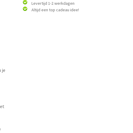
Levertijd 1-2 werkdagen
Altijd een top cadeau idee!
 je
et
n