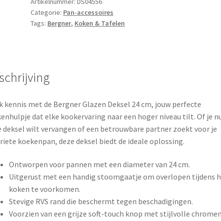
aantal
Artikelnummer:
DS04556
Categorie:
Pan-accessoires
Tags:
Bergner
,
Koken & Tafelen
schrijving
 kennis met de Bergner Glazen Deksel 24 cm, jouw perfecte
enhulpje dat elke kookervaring naar een hoger niveau tilt. Of je nu
 deksel wilt vervangen of een betrouwbare partner zoekt voor je
riete koekenpan, deze deksel biedt de ideale oplossing.
Ontworpen voor pannen met een diameter van 24 cm.
Uitgerust met een handig stoomgaatje om overlopen tijdens h
koken te voorkomen.
Stevige RVS rand die beschermt tegen beschadigingen.
Voorzien van een grijze soft-touch knop met stijlvolle chrome