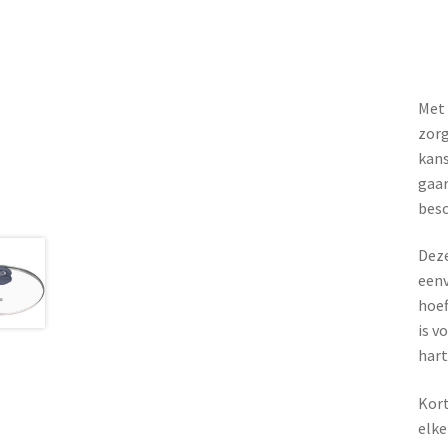
Met 
zorg
kans
gaar
besc
Deze
eenv
hoef
is v
hart
Kort
elke