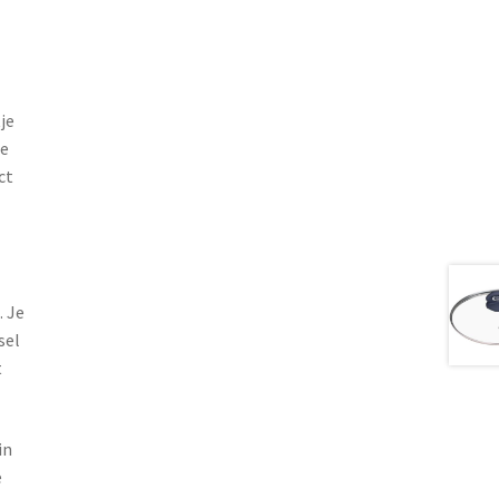
je
de
ct
 Je
sel
t
in
e