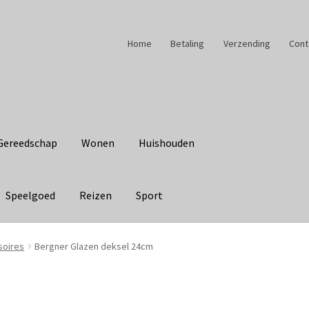
Home
Betaling
Verzending
Cont
Gereedschap
Wonen
Huishouden
Speelgoed
Reizen
Sport
soires
Bergner Glazen deksel 24cm