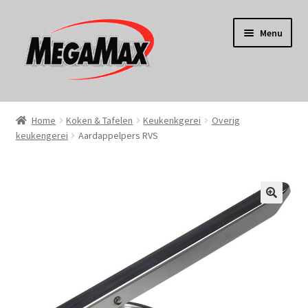
Ga
Ga
Menu
door
naar
naar
de
navigatie
inhoud
Home
Home
Koken & Tafelen
Keukenkgerei
Overig
keukengerei
Aardappelpers RVS
KERST
Koken
Tuin
Gereedschap
Wonen