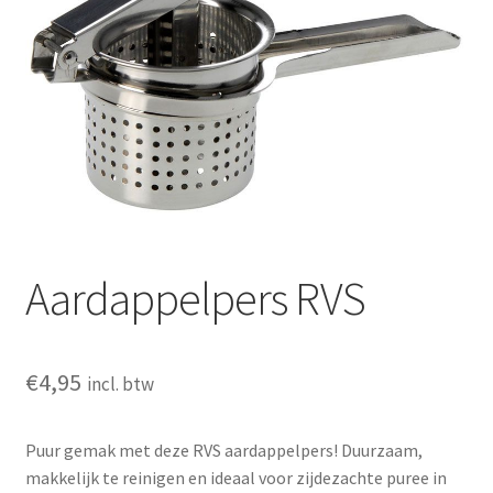
Huishouden
Persoonlijke Verzorging
Elektronica
Speelgoed
Reizen
Aardappelpers RVS
Sport
€
4,95
incl. btw
Puur gemak met deze RVS aardappelpers! Duurzaam,
makkelijk te reinigen en ideaal voor zijdezachte puree in