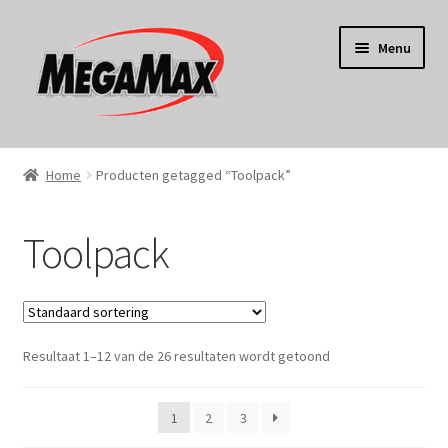
Ga
Ga
Menu
door
naar
naar
de
navigatie
inhoud
Home
Home
Producten getagged “Toolpack”
KERST
Toolpack
Koken
Tuin
Resultaat 1–12 van de 26 resultaten wordt getoond
Gereedschap
Wonen
1
2
3