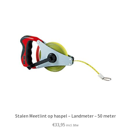
Huishouden
Persoonlijke Verzorging
Elektronica
Speelgoed
Reizen
Sport
Stalen Meetlint op haspel – Landmeter – 50 meter
€
33,95
incl. btw