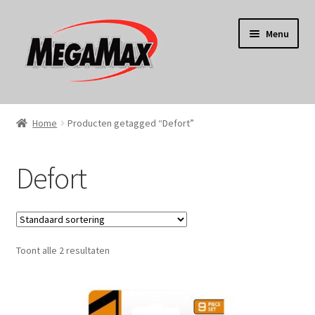
Ga
Ga
Menu
door
naar
naar
de
navigatie
inhoud
Home
Home
Producten getagged “Defort”
KERST
Defort
Koken
Tuin
Toont alle 2 resultaten
Gereedschap
Wonen