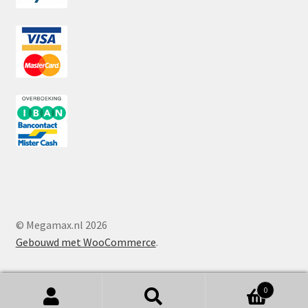
© Megamax.nl 2026
Gebouwd met WooCommerce
.
0
Zoeken
Zoeken