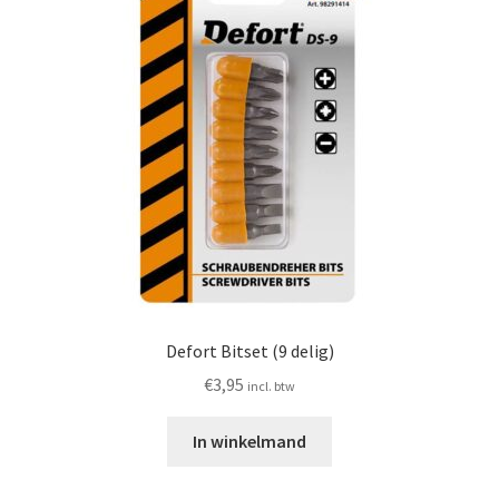
Huishouden
Persoonlijke Verzorging
Elektronica
Speelgoed
Reizen
Sport
Defort Bitset (9 delig)
€
3,95
incl. btw
In winkelmand