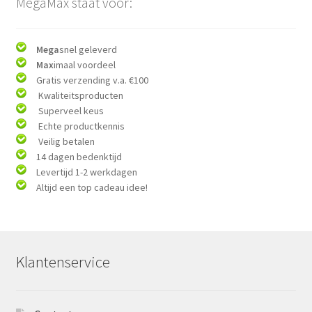
MegaMax staat voor:
Mega
snel geleverd
Max
imaal voordeel
Gratis verzending v.a. €100
Kwaliteitsproducten
Superveel keus
Echte productkennis
Veilig betalen
14 dagen bedenktijd
Levertijd 1-2 werkdagen
Altijd een top cadeau idee!
Klantenservice