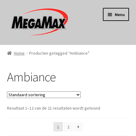
Ga
Ga
Menu
door
naar
naar
de
navigatie
inhoud
Home
Home
Producten getagged “Ambiance”
KERST
Ambiance
Koken
Tuin
Resultaat 1–12 van de 21 resultaten wordt getoond
Gereedschap
Wonen
1
2