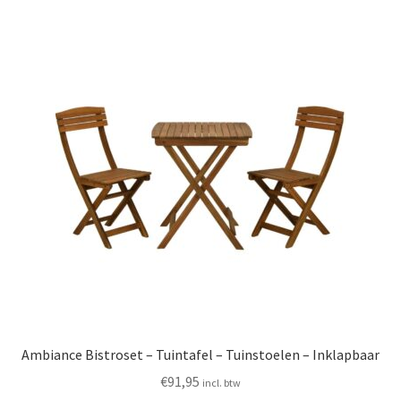
Huishouden
Persoonlijke Verzorging
Elektronica
Speelgoed
Reizen
Sport
Ambiance Bistroset – Tuintafel – Tuinstoelen – Inklapbaar
€
91,95
incl. btw