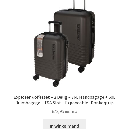
Huishouden
Persoonlijke Verzorging
Elektronica
Speelgoed
Reizen
Sport
Explorer Kofferset – 2 Delig – 36L Handbagage + 60L
Ruimbagage – TSA Slot – Expandable -Donkergrijs
€
72,95
incl. btw
In winkelmand