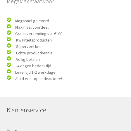
MegaMax staat voor:
Mega
snel geleverd
Max
imaal voordeel
Gratis verzending v.a. €100
Kwaliteitsproducten
Superveel keus
Echte productkennis
Veilig betalen
14 dagen bedenktijd
Levertijd 1-2 werkdagen
Altijd een top cadeau idee!
Klantenservice