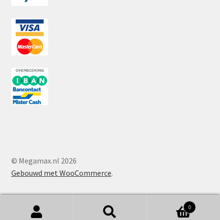
© Megamax.nl 2026
Gebouwd met WooCommerce
.
0
Zoeken
Zoeken