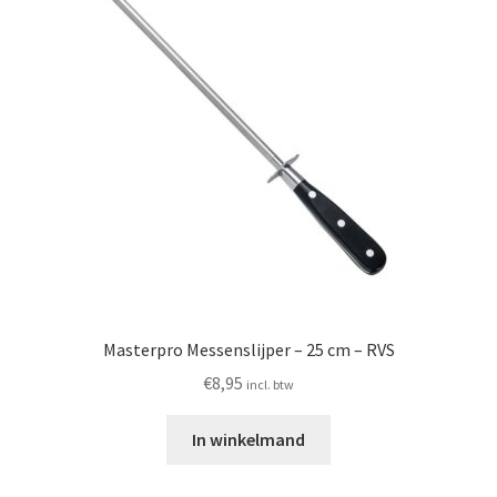
Huishouden
Persoonlijke Verzorging
Elektronica
Speelgoed
Reizen
Sport
Masterpro Messenslijper – 25 cm – RVS
€
8,95
incl. btw
In winkelmand