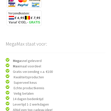
MegaMax staat voor:
Mega
snel geleverd
Max
imaal voordeel
Gratis verzending v.a. €100
Kwaliteitsproducten
Superveel keus
Echte productkennis
Veilig betalen
14 dagen bedenktijd
Levertijd 1-2 werkdagen
Altijd een top cadeau idee!