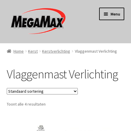
Ga
Ga
Menu
door
naar
naar
de
navigatie
inhoud
Home
Home
Kerst
Kerstverlichting
Vlaggenmast Verlichting
KERST
Vlaggenmast Verlichting
Koken
Tuin
Toont alle 4 resultaten
Gereedschap
Wonen