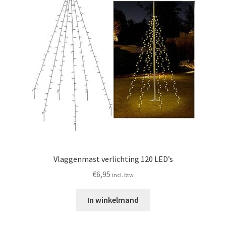
Huishouden
Persoonlijke Verzorging
Elektronica
Speelgoed
Reizen
Sport
Vlaggenmast verlichting 120 LED’s
€
6,95
incl. btw
In winkelmand