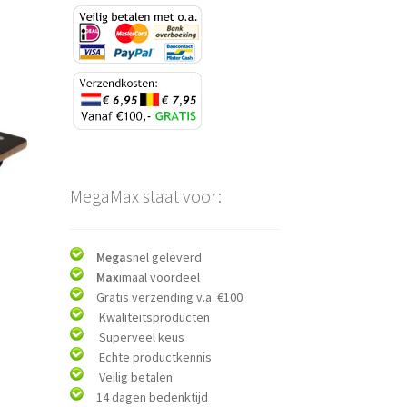
MegaMax staat voor:
Mega
snel geleverd
Max
imaal voordeel
Gratis verzending v.a. €100
Kwaliteitsproducten
Superveel keus
Echte productkennis
Veilig betalen
14 dagen bedenktijd