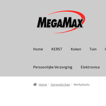
Ga
Ga
door
naar
naar
de
navigatie
inhoud
Home
KERST
Koken
Tuin
Persoonlijke Verzorging
Elektronica
Home
Gereedschap
Werkplaats