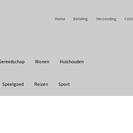
Home
Betaling
Verzending
Cont
Gereedschap
Wonen
Huishouden
Speelgoed
Reizen
Sport