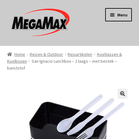
Ga
Ga
Menu
door
naar
naar
de
navigatie
inhoud
Home
Home
Reizen & Outdoor
Reisartikelen
Koeltassen &
Koelboxen
San Ignacio Lunchbox – 2 laags – met bestek –
KERST
kunststof
Koken
Tuin
Gereedschap
Wonen