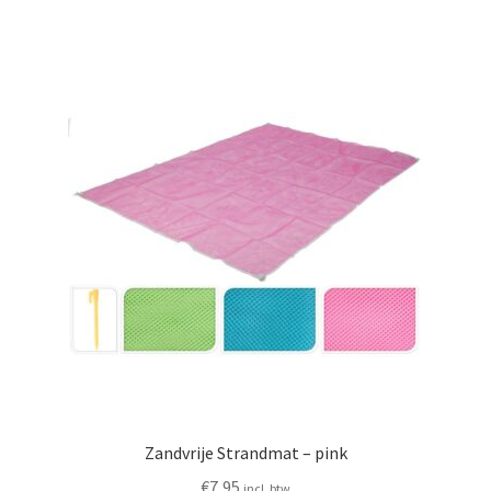
Zandvrije Strandmat – pink
€
7,95
incl. btw