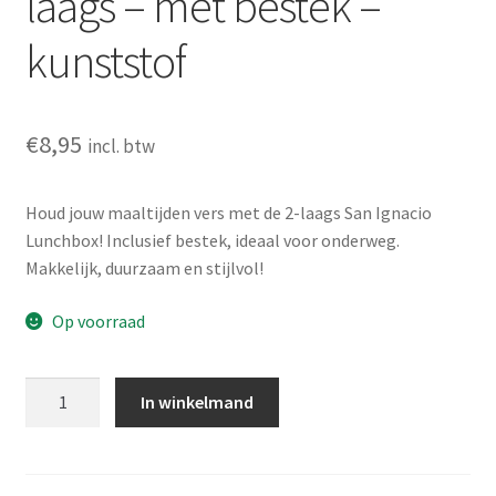
laags – met bestek –
kunststof
€
8,95
incl. btw
Houd jouw maaltijden vers met de 2-laags San Ignacio
Lunchbox! Inclusief bestek, ideaal voor onderweg.
Makkelijk, duurzaam en stijlvol!
Op voorraad
San
In winkelmand
Ignacio
Lunchbox
-