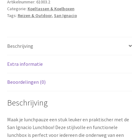
2
Artikelnummer:
61003.2
Categorie:
Koeltassen & Koelboxen
laags
Tags:
Reizen & Outdoor
,
San Ignacio
-
met
bestek
-
Beschrijving
kunststof
aantal
Extra informatie
Beoordelingen (0)
Beschrijving
Maak je lunchpauze een stuk leuker en praktischer met de
San Ignacio Lunchbox! Deze stijlvolle en functionele
lunchbox is perfect voor iedereen die onderweg van een