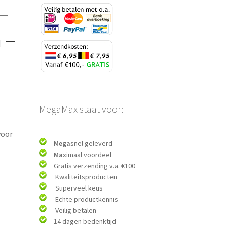
–
 –
MegaMax staat voor:
voor
Mega
snel geleverd
Max
imaal voordeel
Gratis verzending v.a. €100
Kwaliteitsproducten
Superveel keus
Echte productkennis
Veilig betalen
14 dagen bedenktijd