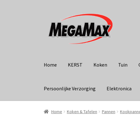
Ga
Ga
door
naar
naar
de
navigatie
inhoud
Home
KERST
Koken
Tuin
Persoonlijke Verzorging
Elektronica
Home
Koken & Tafelen
Pannen
Kookpann