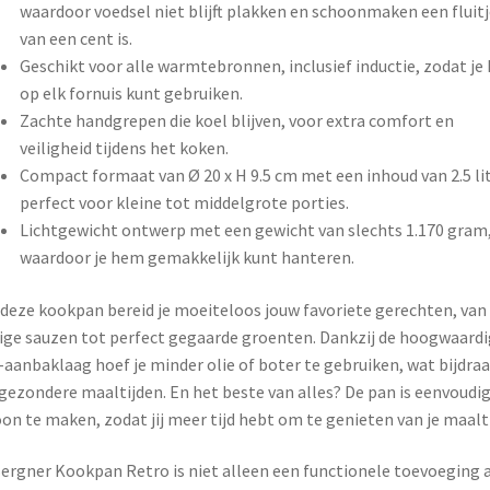
waardoor voedsel niet blijft plakken en schoonmaken een fluitj
van een cent is.
Geschikt voor alle warmtebronnen, inclusief inductie, zodat je
op elk fornuis kunt gebruiken.
Zachte handgrepen die koel blijven, voor extra comfort en
veiligheid tijdens het koken.
Compact formaat van Ø 20 x H 9.5 cm met een inhoud van 2.5 lit
perfect voor kleine tot middelgrote porties.
Lichtgewicht ontwerp met een gewicht van slechts 1.170 gram
waardoor je hem gemakkelijk kunt hanteren.
deze kookpan bereid je moeiteloos jouw favoriete gerechten, van
ge sauzen tot perfect gegaarde groenten. Dankzij de hoogwaard
-aanbaklaag hoef je minder olie of boter te gebruiken, wat bijdra
gezondere maaltijden. En het beste van alles? De pan is eenvoudi
on te maken, zodat jij meer tijd hebt om te genieten van je maalti
ergner Kookpan Retro is niet alleen een functionele toevoeging 