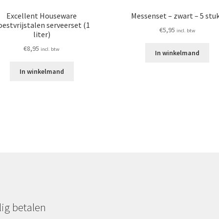
Excellent Houseware
Messenset – zwart – 5 stu
estvrijstalen serveerset (1
€
5,95
incl. btw
liter)
€
8,95
incl. btw
In winkelmand
In winkelmand
lig betalen