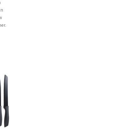
n
en
w
er.