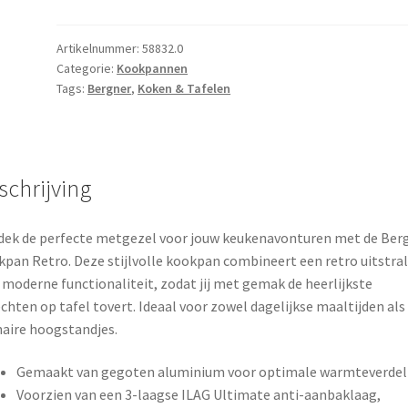
Retro
-
Inductie
Artikelnummer:
58832.0
Categorie:
Kookpannen
-
Tags:
Bergner
,
Koken & Tafelen
D20
x
H9.5
cm
schrijving
-
2.5
Liter
ek de perfecte metgezel voor jouw keukenavonturen met de Ber
aantal
pan Retro. Deze stijlvolle kookpan combineert een retro uitstra
moderne functionaliteit, zodat jij met gemak de heerlijkste
chten op tafel tovert. Ideaal voor zowel dagelijkse maaltijden als
naire hoogstandjes.
Gemaakt van gegoten aluminium voor optimale warmteverdel
Voorzien van een 3-laagse ILAG Ultimate anti-aanbaklaag,