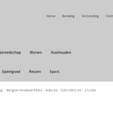
Home
Betaling
Verzending
Cont
Gereedschap
Wonen
Huishouden
Speelgoed
Reizen
Sport
en
Bergner Kookpan Retro – Inductie – D20 x H9.5 cm – 2.5 Liter