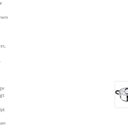
e
 hem
er,
,
ige
agt
g
jd.
aan