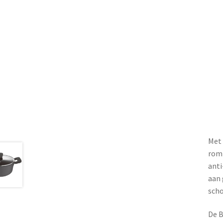
Met 
romi
anti
aan 
scho
De B