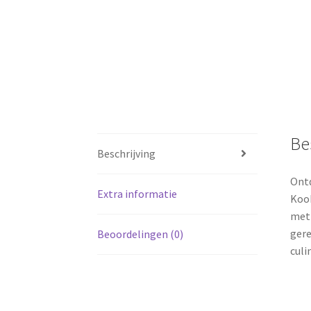
Be
Beschrijving
Ontd
Extra informatie
Kook
met 
gere
Beoordelingen (0)
culi