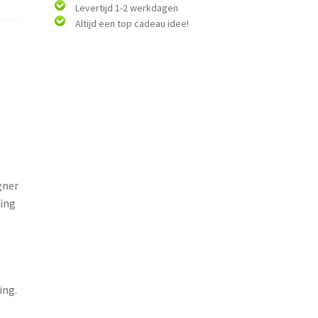
Levertijd 1-2 werkdagen
Altijd een top cadeau idee!
gner
ling
ing.