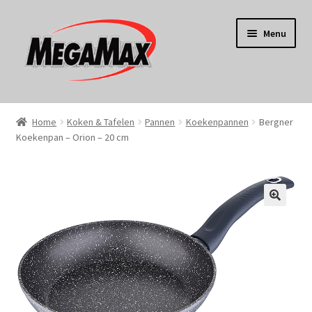
Ga
Ga
Menu
door
naar
naar
de
navigatie
inhoud
Home
Home
Koken & Tafelen
Pannen
Koekenpannen
Bergner
Koekenpan – Orion – 20 cm
KERST
Koken
Tuin
Gereedschap
Wonen