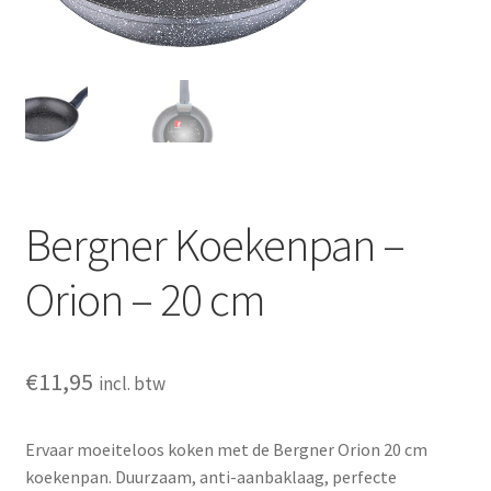
Huishouden
Persoonlijke Verzorging
Elektronica
Speelgoed
Bergner Koekenpan –
Reizen
Orion – 20 cm
Sport
€
11,95
incl. btw
Ervaar moeiteloos koken met de Bergner Orion 20 cm
koekenpan. Duurzaam, anti-aanbaklaag, perfecte