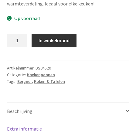
warmteverdeling. Ideaal voor elke keuken!
Op voorraad
Bergner
In winkelmand
Koekenpan
-
Orion
-
Artikelnummer:
DS04520
Categorie:
Koekenpannen
20
Tags:
Bergner
,
Koken & Tafelen
cm
aantal
Beschrijving
Extra informatie